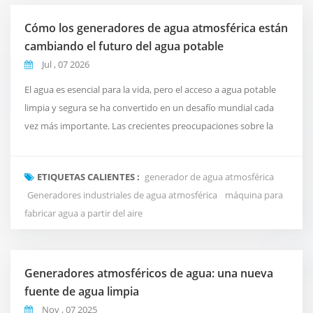
Cómo los generadores de agua atmosférica están
cambiando el futuro del agua potable
Jul , 07 2026
El agua es esencial para la vida, pero el acceso a agua potable
limpia y segura se ha convertido en un desafío mundial cada
vez más importante. Las crecientes preocupaciones sobre la
calidad del agua, la contaminación por plásticos y las
limitaciones de los sistemas tradicionales de suministro de agua
ETIQUETAS CALIENTES :
generador de agua atmosférica
están alentando a las personas a explorar formas nuevas e
Generadores industriales de agua atmosférica
máquina para
inteligentes de obtener agua potable. U...
fabricar agua a partir del aire
Generadores atmosféricos de agua: una nueva
fuente de agua limpia
Nov , 07 2025