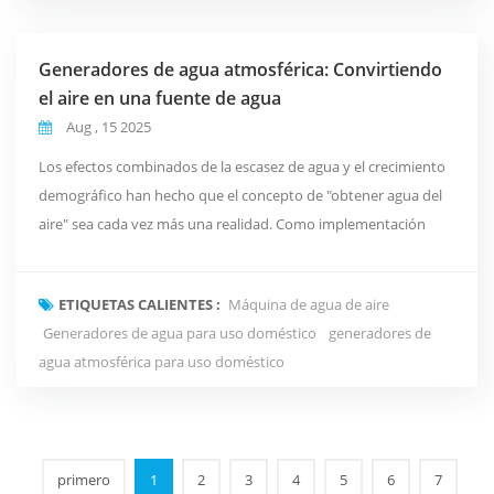
Generadores de agua atmosférica: Convirtiendo
el aire en una fuente de agua
Aug , 15 2025
Los efectos combinados de la escasez de agua y el crecimiento
demográfico han hecho que el concepto de "obtener agua del
aire" sea cada vez más una realidad. Como implementación
concreta de este concepto, los generadores de agua
atmosférica combinan la física de las transiciones de fase gas-
ETIQUETAS CALIENTES :
Máquina de agua de aire
líquido, la purificación higroscópica y catalítica de la ciencia de
Generadores de agua para uso doméstico
generadores de
los materiales, y tecnologías modernas d...
agua atmosférica para uso doméstico
primero
1
2
3
4
5
6
7