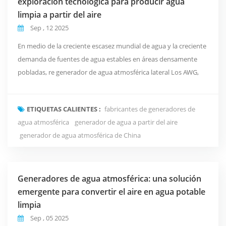
exploración tecnológica para producir agua
limpia a partir del aire
Sep , 12 2025
En medio de la creciente escasez mundial de agua y la creciente
demanda de fuentes de agua estables en áreas densamente
pobladas, re generador de agua atmosférica lateral Los AWG,
con su ventaja única de extraer la humedad del aire y
convertirla en agua potable, se están aplicando gradualmente
ETIQUETAS CALIENTES :
fabricantes de generadores de
en diversos ámbitos, como hogares, empresas, el ejército y la
agua atmosférica
generador de agua a partir del aire
policía, y la asistencia en caso de desastr...
generador de agua atmosférica de China
Generadores de agua atmosférica: una solución
emergente para convertir el aire en agua potable
limpia
Sep , 05 2025