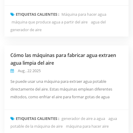
atmosférica para el hogar Indicadores de diseño y calidad
Cómo elegir el AWG correcto Mejores prácticas para la
ETIQUETAS CALIENTES :
Máquina para hacer agua
implementación Tendencias y perspectivas del mercado
máquina que produce agua a partir del aire
agua del
Conclusión
generador de aire
Cómo las máquinas para fabricar agua extraen
agua limpia del aire
Aug , 22 2025
Se puede usar una máquina para extraer agua potable
directamente del aire. Estas máquinas emplean diferentes
métodos, como enfriar el aire para formar gotas de agua
(condensación), usar materiales especiales que absorben la
humedad (desecantes), filtrar con membranas o atrapar la
ETIQUETAS CALIENTES :
generador de aire a agua
agua
niebla en redes. Cada método funciona mejor en ciertos climas.
potable de la máquina de aire
máquina para hacer aire
Los científicos creen que estas tecnologías podrían ayud...