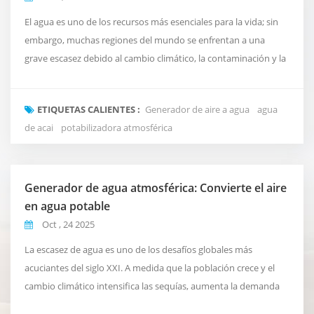
El agua es uno de los recursos más esenciales para la vida; sin
embargo, muchas regiones del mundo se enfrentan a una
grave escasez debido al cambio climático, la contaminación y la
superpoblación. En respuesta a esta creciente crisis, Generador
de aire a agua (AWG) Están surgiendo como una tecnología
ETIQUETAS CALIENTES :
Generador de aire a agua
agua
innovadora que transforma la humedad del aire en agua
de acai
potabilizadora atmosférica
potable segura. Cómo funcionan los AWG El p...
Generador de agua atmosférica: Convierte el aire
en agua potable
Oct , 24 2025
La escasez de agua es uno de los desafíos globales más
acuciantes del siglo XXI. A medida que la población crece y el
cambio climático intensifica las sequías, aumenta la demanda
de fuentes de agua sostenibles y descentralizadas. Una de las