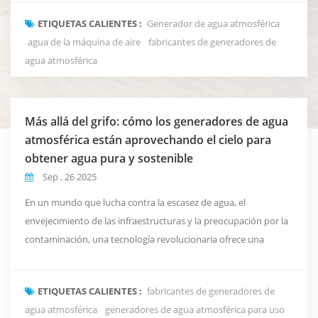
tecnologías más innovadoras que emerge en este campo es la...
ETIQUETAS CALIENTES :
Generador de agua atmosférica
Generador de agua atmosférica (AWG) — un dispositivo que
agua de la máquina de aire
fabricantes de generadores de
extrae agua potable directamente de la h...
agua atmosférica
Más allá del grifo: cómo los generadores de agua
atmosférica están aprovechando el cielo para
obtener agua pura y sostenible
Sep , 26 2025
En un mundo que lucha contra la escasez de agua, el
envejecimiento de las infraestructuras y la preocupación por la
contaminación, una tecnología revolucionaria ofrece una
solución que parece ciencia ficción: crear agua potable pura y
fresca directamente del aire que respiramos. Esta es la realidad
ETIQUETAS CALIENTES :
fabricantes de generadores de
de... Generadores de agua atmosférica (AWG), una tecnología
agua atmosférica
generadores de agua atmosférica para uso
destinada a redefinir nuestra relación c...