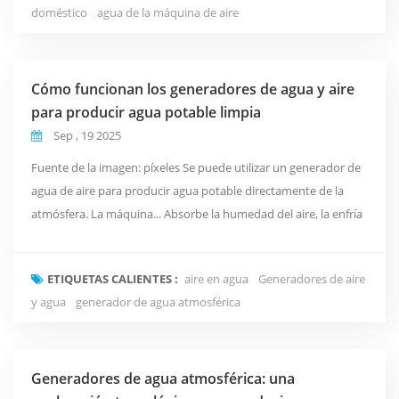
doméstico
agua de la máquina de aire
Cómo funcionan los generadores de agua y aire
para producir agua potable limpia
Sep , 19 2025
Fuente de la imagen: píxeles Se puede utilizar un generador de
agua de aire para producir agua potable directamente de la
atmósfera. La máquina... Absorbe la humedad del aire, la enfría
o la calienta para crear condensación y recoge el agua. A
continuación, el sistema filtra, purifica y mineraliza el agua
ETIQUETAS CALIENTES :
aire en agua
Generadores de aire
antes de almacenarla en un tanque sellado. Esta tecnología
y agua
generador de agua atmosférica
ofrece una solución sostenible par...
Generadores de agua atmosférica: una