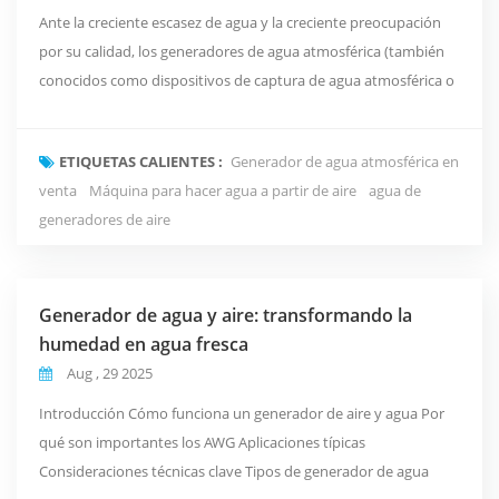
Ante la creciente escasez de agua y la creciente preocupación
por su calidad, los generadores de agua atmosférica (también
conocidos como dispositivos de captura de agua atmosférica o
dispositivos de recuperación de aire y agua) se han convertido
en un complemento vital para los recursos hídricos en hogares,
ETIQUETAS CALIENTES :
Generador de agua atmosférica en
industrias y zonas remotas, gracias a sus principios únicos y
venta
Máquina para hacer agua a partir de aire
agua de
amplias posibilidades de apl...
generadores de aire
Generador de agua y aire: transformando la
humedad en agua fresca
Aug , 29 2025
Introducción Cómo funciona un generador de aire y agua Por
qué son importantes los AWG Aplicaciones típicas
Consideraciones técnicas clave Tipos de generador de agua