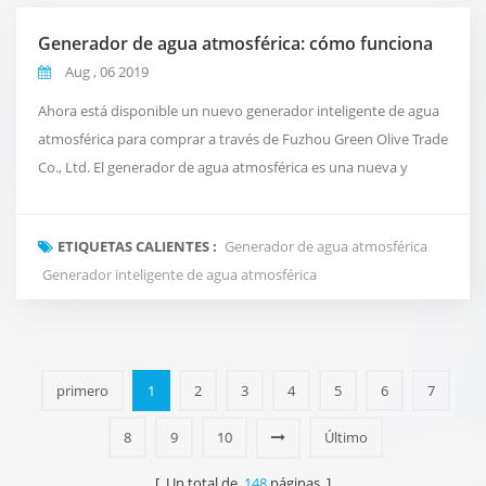
Generador de agua atmosférica: cómo funciona
Aug , 06 2019
Ahora está disponible un nuevo generador inteligente de agua
atmosférica para comprar a través de Fuzhou Green Olive Trade
Co., Ltd. El generador de agua atmosférica es una nueva y
revolucionaria forma de entregar agua limpia y pura a su oficina
que se inspira en el ciclo natural del agua del planeta. En lugar
ETIQUETAS CALIENTES :
Generador de agua atmosférica
de usar tuberías convencionales o enviar agua embotellada
Generador inteligente de agua atmosférica
costosa. Toma el aire a nuestr...
primero
1
2
3
4
5
6
7
8
9
10
Último
[ Un total de
148
páginas ]