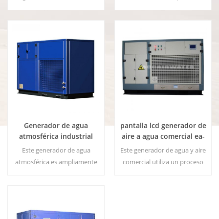
agua blanda de alta pureza a
partir del aire. Ideal para
beber incluso sin cloro.
Generador de agua
pantalla lcd generador de
atmosférica industrial
aire a agua comercial ea-
azul 250L / día
500
Este generador de agua
Este generador de agua y aire
atmosférica es ampliamente
comercial utiliza un proceso
utilizado para el hogar, la
de filtro de 8 etapas para crear
oficina. Dispensador de agua
agua purificada de gran sabor
con función para producir
a partir del aire ! agua de
agua del aire, sistema DOW
seguridad, sin desperdicio!