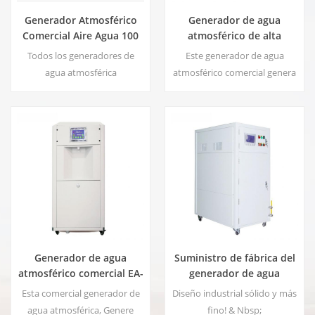
Generador Atmosférico
Generador de agua
Comercial Aire Agua 100
atmosférico de alta
Litros Por Día EA-100E
eficiencia |
Todos los generadores de
Este generador de agua
Inicio/Dispositivo
agua atmosférica
atmosférico comercial genera
comercial ecológico | EA-
industriales/comerciales
agua blanda de alta pureza a
60E
pueden montarse en
partir del aire. Ideal para
remolques y equiparse con
beber incluso sin cloro.
sus propios generadores de
energía, sistema de filtración y
tanques de almacenamiento
de agua y combustible.
Nuestra máquina generadora
de aire y agua cuenta con
sistemas móviles de aire y
Generador de agua
Suministro de fábrica del
agua totalmente operativos,
atmosférico comercial EA-
generador de agua
autónomos y autosufic7
60
atmosférico comercial
Esta comercial generador de
Diseño industrial sólido y más
100L EA-100.
agua atmosférica, Genere
fino! & Nbsp;