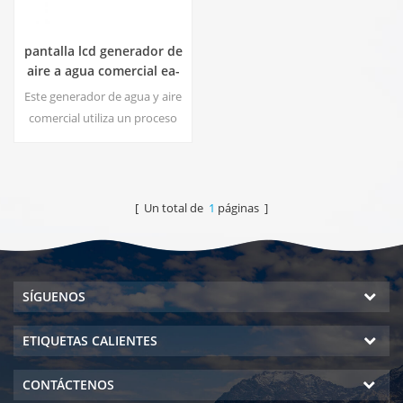
pantalla lcd generador de
aire a agua comercial ea-
500
Este generador de agua y aire
comercial utiliza un proceso
de filtro de 8 etapas para crear
agua purificada de gran sabor
a partir del aire ! agua de
seguridad, sin desperdicio!
[ Un total de
1
páginas ]
SÍGUENOS
ETIQUETAS CALIENTES
CONTÁCTENOS