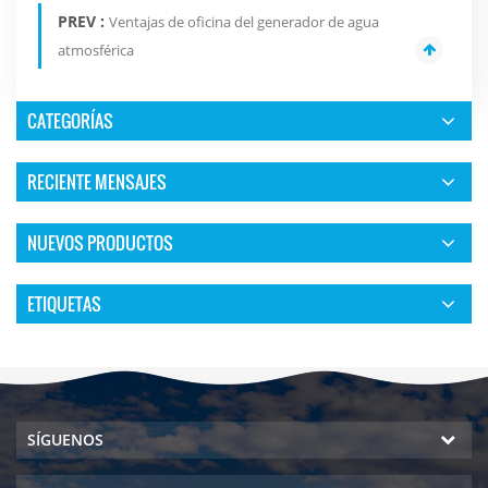
PREV :
Ventajas de oficina del generador de agua
atmosférica
CATEGORÍAS
RECIENTE MENSAJES
NUEVOS PRODUCTOS
ETIQUETAS
SÍGUENOS