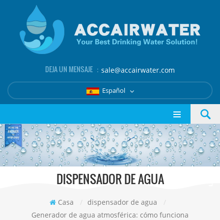
DEJA UN MENSAJE ：
sale@accairwater.com
Español
DISPENSADOR DE AGUA
Casa
/
dispensador de agua
/
Generador de agua atmosférica: cómo funciona