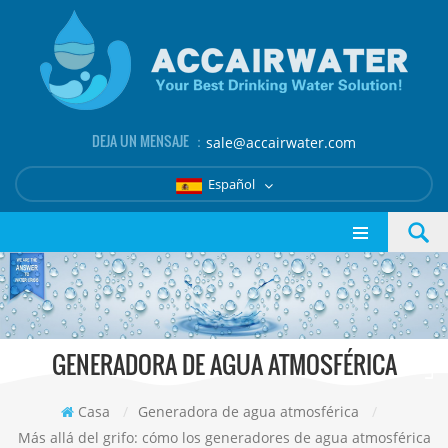
DEJA UN MENSAJE ：
sale@accairwater.com
Español
GENERADORA DE AGUA ATMOSFÉRICA
Casa
/
Generadora de agua atmosférica
/
Más allá del grifo: cómo los generadores de agua atmosférica