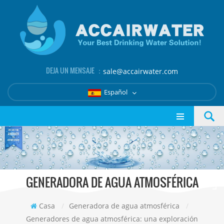
DEJA UN MENSAJE ：
sale@accairwater.com
Español
GENERADORA DE AGUA ATMOSFÉRICA
Casa
/
Generadora de agua atmosférica
/
Generadores de agua atmosférica: una exploración