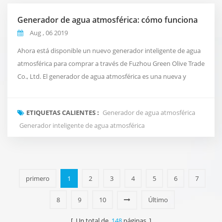
Generador de agua atmosférica: cómo funciona
Aug , 06 2019
Ahora está disponible un nuevo generador inteligente de agua
atmosférica para comprar a través de Fuzhou Green Olive Trade
Co., Ltd. El generador de agua atmosférica es una nueva y
revolucionaria forma de entregar agua limpia y pura a su oficina
que se inspira en el ciclo natural del agua del planeta. En lugar
ETIQUETAS CALIENTES :
Generador de agua atmosférica
de usar tuberías convencionales o enviar agua embotellada
Generador inteligente de agua atmosférica
costosa. Toma el aire a nuestr...
primero
1
2
3
4
5
6
7
8
9
10
Último
[ Un total de
148
páginas ]