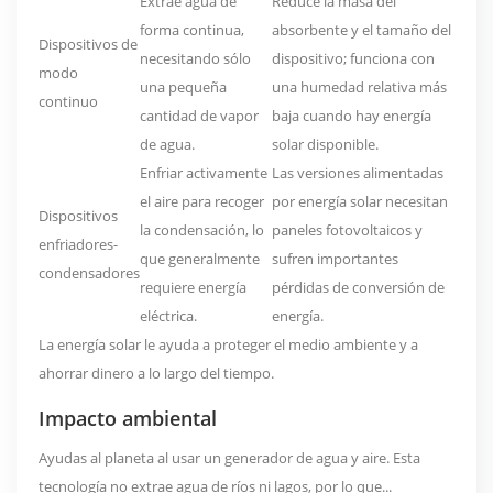
Extrae agua de
Reduce la masa del
forma continua,
absorbente y el tamaño del
Dispositivos de
necesitando sólo
dispositivo; funciona con
modo
una pequeña
una humedad relativa más
continuo
cantidad de vapor
baja cuando hay energía
de agua.
solar disponible.
Enfriar activamente
Las versiones alimentadas
el aire para recoger
por energía solar necesitan
Dispositivos
la condensación, lo
paneles fotovoltaicos y
enfriadores-
que generalmente
sufren importantes
condensadores
requiere energía
pérdidas de conversión de
eléctrica.
energía.
La energía solar le ayuda a proteger el medio ambiente y a
ahorrar dinero a lo largo del tiempo.
Impacto ambiental
Ayudas al planeta al usar un generador de agua y aire. Esta
tecnología no extrae agua de ríos ni lagos, por lo que...