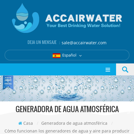
DEJA UN MENSAJE ：
sale@accairwater.com
Español
GENERADORA DE AGUA ATMOSFÉRICA
Casa
/
Generadora de agua atmosférica
/
Cómo funcionan los generadores de agua y aire para producir