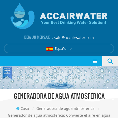
DEJA UN MENSAJE ：
sale@accairwater.com
Español
GENERADORA DE AGUA ATMOSFÉRICA
Casa
/
Generadora de agua atmosférica
/
Generador de agua atmosférica: Convierte el aire en agua