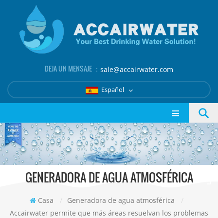
DEJA UN MENSAJE ：
sale@accairwater.com
Español
GENERADORA DE AGUA ATMOSFÉRICA
Casa
/
Generadora de agua atmosférica
/
Accairwater permite que más áreas resuelvan los problemas