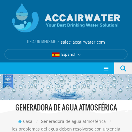
DEJA UN MENSAJE ：
sale@accairwater.com
Español
GENERADORA DE AGUA ATMOSFÉRICA
Casa
/
Generadora de agua atmosférica
/
los problemas del agua deben resolverse con urgencia