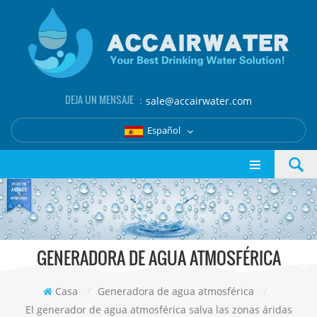
DEJA UN MENSAJE ：
sale@accairwater.com
Español
GENERADORA DE AGUA ATMOSFÉRICA
Casa
/
Generadora de agua atmosférica
/
El generador de agua atmosférica salva las zonas áridas