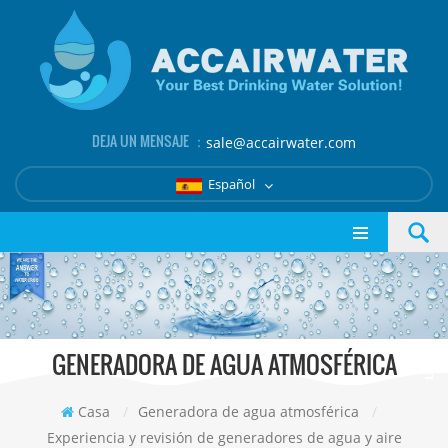
DEJA UN MENSAJE ：
sale@accairwater.com
Español
GENERADORA DE AGUA ATMOSFÉRICA
Casa
/
Generadora de agua atmosférica
/
Experiencia y revisión de generadores de agua y aire