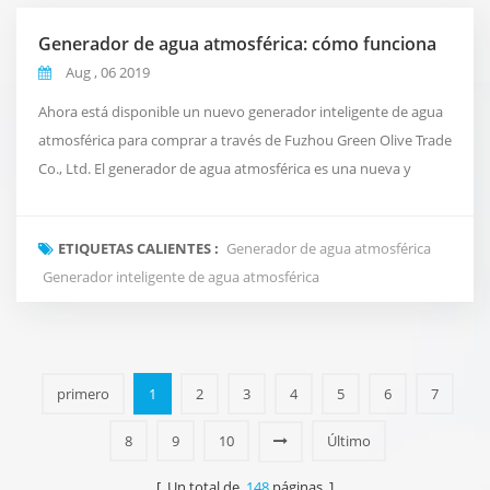
Generador de agua atmosférica: cómo funciona
Aug , 06 2019
Ahora está disponible un nuevo generador inteligente de agua
atmosférica para comprar a través de Fuzhou Green Olive Trade
Co., Ltd. El generador de agua atmosférica es una nueva y
revolucionaria forma de entregar agua limpia y pura a su oficina
que se inspira en el ciclo natural del agua del planeta. En lugar
ETIQUETAS CALIENTES :
Generador de agua atmosférica
de usar tuberías convencionales o enviar agua embotellada
Generador inteligente de agua atmosférica
costosa. Toma el aire a nuestr...
primero
1
2
3
4
5
6
7
8
9
10
Último
[ Un total de
148
páginas ]