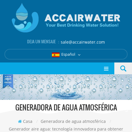
DEJA UN MENSAJE ：
sale@accairwater.com
Español
GENERADORA DE AGUA ATMOSFÉRICA
Casa
/
Generadora de agua atmosférica
/
Generador aire agua: tecnología innovadora para obtener