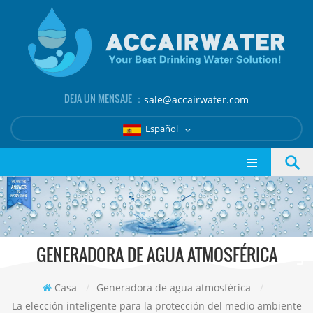
DEJA UN MENSAJE ：
sale@accairwater.com
Español
GENERADORA DE AGUA ATMOSFÉRICA
Casa
/
Generadora de agua atmosférica
/
La elección inteligente para la protección del medio ambiente