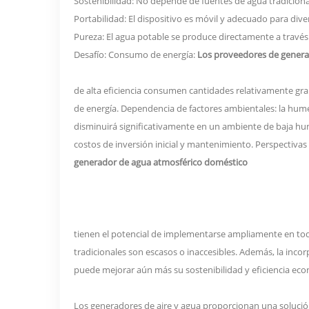
Sostenibilidad: No depende de fuentes de agua tradiciona
Portabilidad: El dispositivo es móvil y adecuado para div
Pureza: El agua potable se produce directamente a través 
Desafío: Consumo de energía:
Los proveedores de genera
de alta eficiencia consumen cantidades relativamente gra
de energía. Dependencia de factores ambientales: la humed
disminuirá significativamente en un ambiente de baja hu
costos de inversión inicial y mantenimiento. Perspectiva
generador de agua atmosférico doméstico
tienen el potencial de implementarse ampliamente en tod
tradicionales son escasos o inaccesibles. Además, la inco
puede mejorar aún más su sostenibilidad y eficiencia ec
Los generadores de aire y agua proporcionan una solución