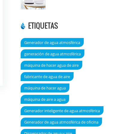
DT6000A
ETIQUETAS
Generador de agua atmosférica
generación de agua atmosférica
máquina de hacer agua de aire
fabricante de agua de aire
máquina de hacer agua
máquina de aire a agua
Generador inteligente de agua atmosférica
Generador de agua atmosférica de oficina
Dispensador de agua y aire