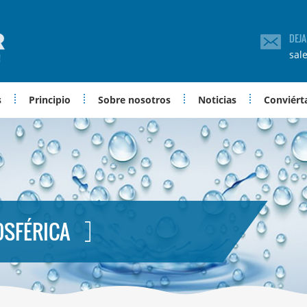
DEJ
sal
s
Principio
Sobre nosotros
Noticias
Conviérta
OSFÉRICA