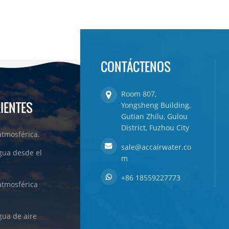
CONTÁCTENOS
Room 807,
LIENTES
Yongsheng Building,
Gutian Zhilu, Gulou
District, Fuzhou City
tmosférica.
sale@accairwater.co
gua desde el
m
+86 18559227773
atmosférica
ua de aire