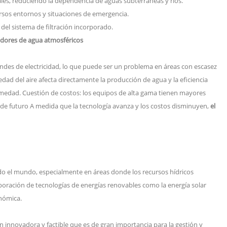
les, reduciendo la dependencia de aguas subterráneas y ríos.
ersos entornos y situaciones de emergencia.
del sistema de filtración incorporado.
dores de agua atmosféricos
ndes de electricidad, lo que puede ser un problema en áreas con escasez
ad del aire afecta directamente la producción de agua y la eficiencia
medad. Cuestión de costos: los equipos de alta gama tienen mayores
s de futuro A medida que la tecnología avanza y los costos disminuyen,
el
o el mundo, especialmente en áreas donde los recursos hídricos
rporación de tecnologías de energías renovables como la energía solar
onómica.
 innovadora y factible que es de gran importancia para la gestión y