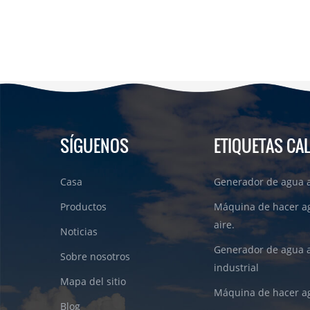
SÍGUENOS
ETIQUETAS CA
Casa
Generador de agua a
Productos
Máquina de hacer a
aire.
Noticias
Generador de agua 
Sobre nosotros
industrial
Mapa del sitio
Máquina de hacer ag
Blog