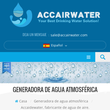
DEJA UN MENSAJE ：
sale@accairwater.com
Español
GENERADORA DE AGUA ATMOSFÉRICA
Casa
/
Generadora de agua atmosférica
/
Accaidewater, fabricante de agua de aire.