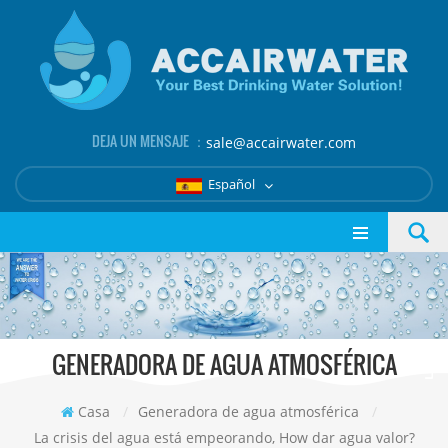
DEJA UN MENSAJE ：
sale@accairwater.com
Español
GENERADORA DE AGUA ATMOSFÉRICA
Casa
/
Generadora de agua atmosférica
/
La crisis del agua está empeorando, How dar agua valor?