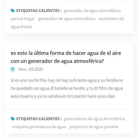
hecho, está en el campo de visión ordinario, pero es invisible a
ETIQUETAS CALIENTES :
generador de agua atmosférica
simple vista. Bueno, es en el aire, es en forma de humedad, y la
para el hogar
generador de agua atmosférica
suministro de
máquina usted vea aquí,...
agua limpia
es esto la última forma de hacer agua de el aire
con un generador de agua atmosférica?
Nov , 03 2020
Si es una noche fría, hay no hay suficiente agua y su familia se
ha quedado sin agua. El botella se ha ido, y tu El filtro de agua
está muerto y ya no estaba en circulación hace unos días.
incluso si funciona correctamente, no hay agua para beber. en
el último momento despejado, tú darse cuenta de que usted
ETIQUETAS CALIENTES :
generadores de agua atmosférica
tienen algunas otras opciones. Hay ningún lugar para correr,
máquina generadora de agua
proyectos de agua potable
hay ningún lugar para esconder...