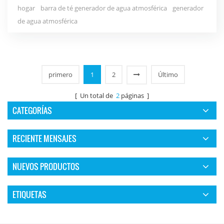
hogar
barra de té generador de agua atmosférica
generador
aura del cielo y la tierra, recoge la esencia d...
de agua atmosférica
primero
1
2
Último
[ Un total de
2
páginas ]
CATEGORÍAS
RECIENTE MENSAJES
NUEVOS PRODUCTOS
ETIQUETAS