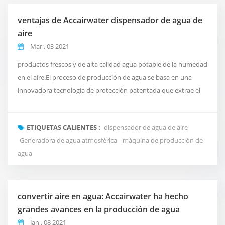
ventajas de Accairwater dispensador de agua de
aire
Mar , 03 2021
productos frescos y de alta calidad agua potable de la humedad
en el aire.El proceso de producción de agua se basa en una
innovadora tecnología de protección patentada que extrae el
agua potable de la humedad en el aire que rodea Accairwater.
dependiendo de los niveles de temperatura y humedad
ETIQUETAS CALIENTES :
dispensador de agua de aire
cercanos, la capacidad de producción diaria es de hasta 6
Generadora de agua atmosférica
máquina de producción de
galones. no es necesario conectar el dispositiv...
agua
convertir aire en agua: Accairwater ha hecho
grandes avances en la producción de agua
Jan , 08 2021