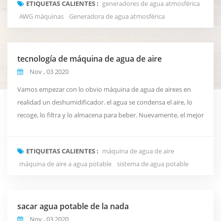
ETIQUETAS CALIENTES :
generadores de agua atmosférica
produce agua a partir de el aire a través de procesos
AWG máquinas
Generadora de agua atmosférica
patentados.El rendimiento óptimo de la máquina requiere
idealmente ...
tecnología de máquina de agua de aire
Nov , 03 2020
Vamos empezar con lo obvio máquina de agua de airees en
realidad un deshumidificador. el agua se condensa el aire, lo
recoge, lo filtra y lo almacena para beber. Nuevamente, el mejor
entorno para el dispositivo es un lugar húmedo (un poco duro),
pero aún funciona bien con una humedad superior a 60 grados
ETIQUETAS CALIENTES :
máquina de agua de aire
y humedad de 40 plus. el agua se filtra a través de un proceso
máquina de aire a agua potable
sistema de agua potable
de filtración que incluye filtr...
sacar agua potable de la nada
Nov , 03 2020