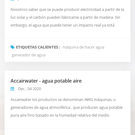
Nosotros saber que se puede producir electricidad a partir de la
luz solar y el carbón pueden fabricarse a partir de madera. Sin
embargo, el agua que puede tener un impacto real ya está
disponible de fino aire. el agua aún no es una mercancía, pero
pronto puede convertirse en una mercancía, por lo que esto
ETIQUETAS CALIENTES :
máquina de hacer agua
puede ayudar cuando la sociedad encuentra obstáculos.
generador de agua
Comienza la magiauna de estas empresas...
Accairwater - agua potable aire
Dec , 04 2020
Accairwater los productos se denominan AWG máquinas, o
generadores de agua atmosférica , que producen agua potable
pura aire fino basado en la humedad relativa del medio
ambiente. El generador de agua atmosférica (AWG) es un
impulsado por la humedad y la temperatura máquina que