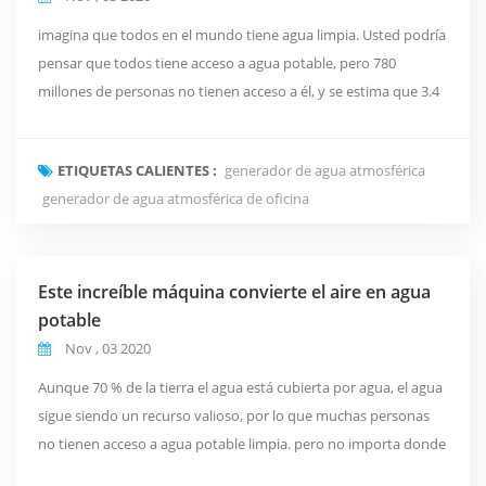
imagina que todos en el mundo tiene agua limpia. Usted podría
pensar que todos tiene acceso a agua potable, pero 780
millones de personas no tienen acceso a él, y se estima que 3.4
millones de personas mueren cada año de relacionados con el
agua enfermedades, según UNICEF. Eso es el equivalente a casi
ETIQUETAS CALIENTES :
generador de agua atmosférica
toda la ciudad de Los Ángeles siendo eliminado cada año por
generador de agua atmosférica de oficina
usar unsothy agua. un producto llamad...
Este increíble máquina convierte el aire en agua
potable
Nov , 03 2020
Aunque 70 % de la tierra el agua está cubierta por agua, el agua
sigue siendo un recurso valioso, por lo que muchas personas
no tienen acceso a agua potable limpia. pero no importa donde
usted son, en realidad hay una fuente invisible de agua. De