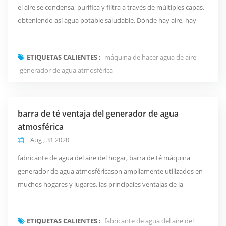
el aire se condensa, purifica y filtra a través de múltiples capas,
obteniendo así agua potable saludable. Dónde hay aire, hay
agua potable pura, y todo se vuelve tan simple con solo un
generador de agua atmosférica . El principal función: sistema de
ETIQUETAS CALIENTES :
máquina de hacer agua de aire
inteligencia artificial tecnología aeroespacial sistema de
generador de agua atmosférica
filtración por ósmosis inve...
barra de té ventaja del generador de agua
atmosférica
Aug , 31 2020
fabricante de agua del aire del hogar, barra de té máquina
generador de agua atmosféricason ampliamente utilizados en
muchos hogares y lugares, las principales ventajas de la
máquina de bar de té son las siguientes: aire recién exprimido
agua El sin conservantes, sin aditivos, puro sistema de
ETIQUETAS CALIENTES :
fabricante de agua del aire del
transformación de néctar atmosférico natural que recoge el