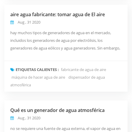
aire agua fabricante: tomar agua de El aire
Aug , 31 2020
hay muchos tipos de generadores de agua en el mercado,
incluidos los generadores de agua por electrólisis, los
generadores de agua eólicos y agua generadores. Sin embargo,
la máquina de agua de aire es un producto de alta tecnología
que utiliza tecnología física pura para producir agua potable. no
ETIQUETAS CALIENTES :
fabricante de agua de aire
es una broma "hacer agua de la nada aire". El La máquina de
máquina de hacer agua de aire
dispensador de agua
agua de aire extrae el aire a través de u...
atmosférica
Qué es un generador de agua atmosférica
Aug , 31 2020
no se requiere una fuente de agua externa, el vapor de agua en