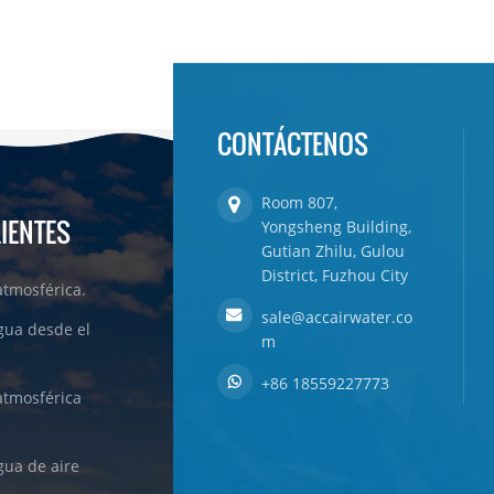
CONTÁCTENOS
Room 807,
LIENTES
Yongsheng Building,
Gutian Zhilu, Gulou
District, Fuzhou City
tmosférica.
sale@accairwater.co
gua desde el
m
+86 18559227773
atmosférica
ua de aire