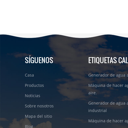
SÍGUENOS
ETIQUETAS CA
Casa
Generador de agua a
Productos
Máquina de hacer a
aire.
Noticias
Generador de agua 
Sobre nosotros
industrial
Mapa del sitio
Máquina de hacer ag
Blog