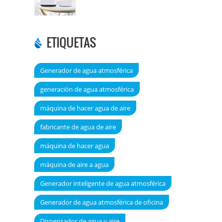
DT6000A
ETIQUETAS
Generador de agua atmosférica
generación de agua atmosférica
máquina de hacer agua de aire
fabricante de agua de aire
máquina de hacer agua
máquina de aire a agua
Generador inteligente de agua atmosférica
Generador de agua atmosférica de oficina
Dispensador de agua y aire