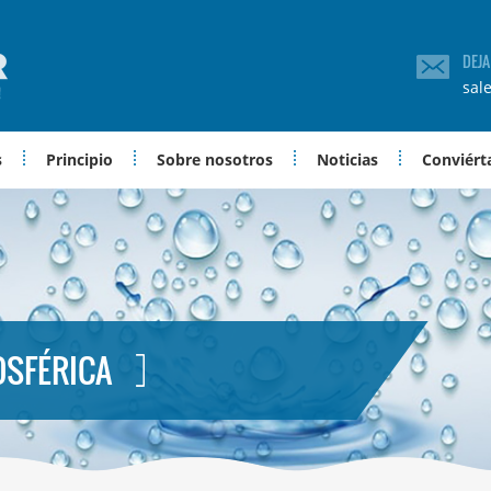
DEJ
sal
s
Principio
Sobre nosotros
Noticias
Conviérta
OSFÉRICA