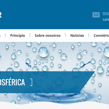
DEJ
sal
s
Principio
Sobre nosotros
Noticias
Conviérta
OSFÉRICA