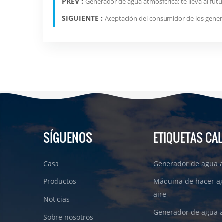
PREV :
Generador de agua atmosférica: te lleva al futu
SIGUIENTE :
Aceptación del consumidor de los gene
SÍGUENOS
ETIQUETAS CA
Casa
Generador de agua a
Productos
Máquina de hacer a
aire.
Noticias
Generador de agua 
Sobre nosotros