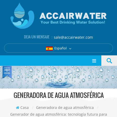
DEJA UN MENSAJE ：
sale@accairwater.com
Español
GENERADORA DE AGUA ATMOSFÉRICA
Casa
/
Generadora de agua atmosférica
/
Generador de agua atmosférica: tecnología futura para