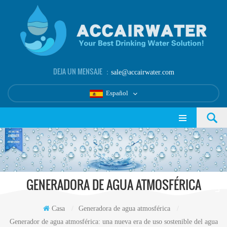
DEJA UN MENSAJE ：
sale@accairwater.com
Español
GENERADORA DE AGUA ATMOSFÉRICA
Casa
/
Generadora de agua atmosférica
/
Generador de agua atmosférica: una nueva era de uso sostenible del agua