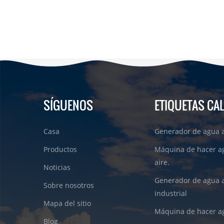
SÍGUENOS
ETIQUETAS CA
Casa
Generador de agua a
Productos
Máquina de hacer a
aire.
Noticias
Generador de agua 
Sobre nosotros
industrial
Mapa del sitio
Máquina de hacer ag
Blog