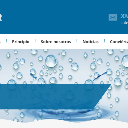
DEJ
sal
s
Principio
Sobre nosotros
Noticias
Conviérta