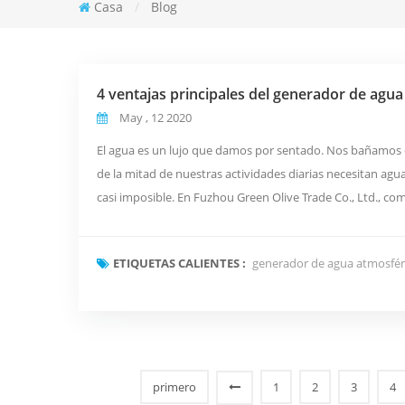
Casa
/
Blog
4 ventajas principales del generador de agua
May , 12 2020
El agua es un lujo que damos por sentado. Nos bañamos 
de la mitad de nuestras actividades diarias necesitan agua
casi imposible. En Fuzhou Green Olive Trade Co., Ltd., 
que utiliza aire pa...
ETIQUETAS CALIENTES :
generador de agua atmosfér
primero
1
2
3
4