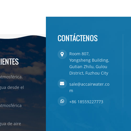
CONTÁCTENOS
Room 807,
LIENTES
Yongsheng Building,
Gutian Zhilu, Gulou
District, Fuzhou City
tmosférica.
sale@accairwater.co
gua desde el
m
+86 18559227773
atmosférica
ua de aire