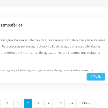
 atmosférica
con agua, hacemos café con café, cocinamos con café y, básicamente, más
. Para algunas personas, la disponibilidad de agua o la asequibilidad es
comprendemos la importancia del agua, por lo que creamos una máquina
ica
agua potable segura
generador de agua atmosférica segura
LEE MAS
5
6
7
8
9
10
Último