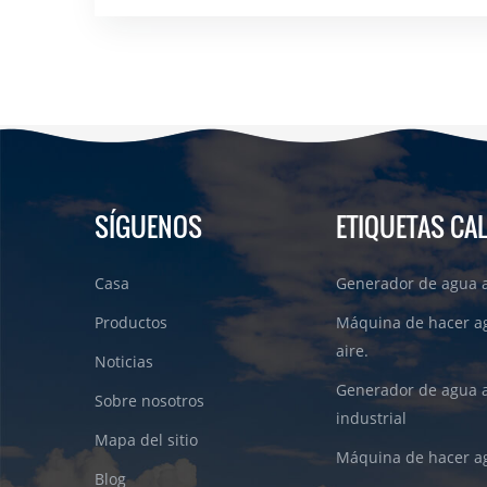
SÍGUENOS
ETIQUETAS CA
Casa
Generador de agua a
Productos
Máquina de hacer a
aire.
Noticias
Generador de agua 
Sobre nosotros
industrial
Mapa del sitio
Máquina de hacer ag
Blog