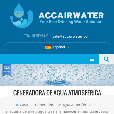
DEJA UN MENSAJE ：
sale@accairwater.com
Español
GENERADORA DE AGUA ATMOSFÉRICA
Casa
/
Generadora de agua atmosférica
/
máquina de aire y agua trae el amanecer al mundo escasez