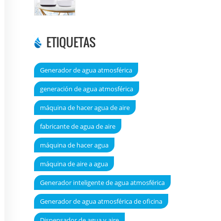
DT6000A
ETIQUETAS
Generador de agua atmosférica
generación de agua atmosférica
máquina de hacer agua de aire
fabricante de agua de aire
máquina de hacer agua
máquina de aire a agua
Generador inteligente de agua atmosférica
Generador de agua atmosférica de oficina
Dispensador de agua y aire