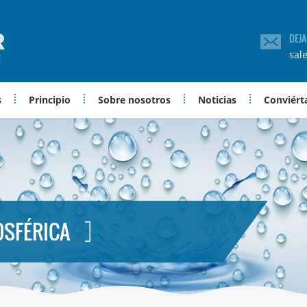
DEJ
sal
s
Principio
Sobre nosotros
Noticias
Conviérta
OSFÉRICA