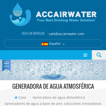
DEJA UN MENSAJE ：
sale@accairwater.com
Español
GENERADORA DE AGUA ATMOSFÉRICA
Casa
/
Generadora de agua atmosférica
/
Generadores de agua a base de aire: soluciones innovadoras