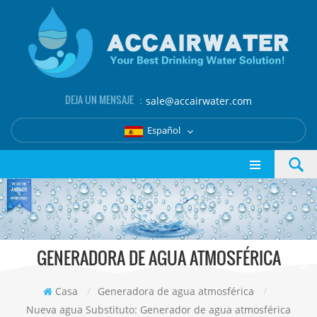
DEJA UN MENSAJE ：
sale@accairwater.com
Español
GENERADORA DE AGUA ATMOSFÉRICA
Casa
/
Generadora de agua atmosférica
/
Nueva agua Substituto: Generador de agua atmosférica