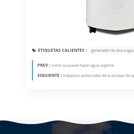
ETIQUETAS CALIENTES :
generador de aire a agu
PREV :
como se puede hacer agua urgente
SIGUIENTE :
Impactos potenciales de la escasez de 