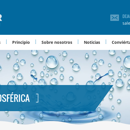
DEJ
sal
s
Principio
Sobre nosotros
Noticias
Conviérta
OSFÉRICA