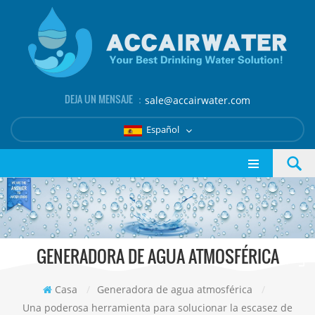
DEJA UN MENSAJE ：
sale@accairwater.com
Español
GENERADORA DE AGUA ATMOSFÉRICA
Casa
/
Generadora de agua atmosférica
/
Una poderosa herramienta para solucionar la escasez de