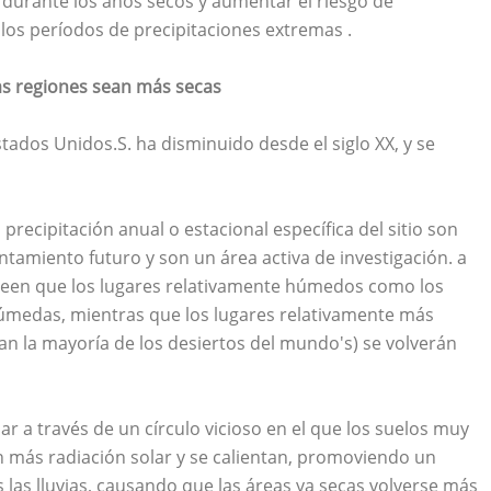
durante los años secos y aumentar el riesgo de
os períodos de precipitaciones extremas .
as regiones sean más secas
stados Unidos.S. ha disminuido desde el siglo XX, y se
precipitación anual o estacional específica del sitio son
tamiento futuro y son un área activa de investigación. a
s creen que los lugares relativamente húmedos como los
 húmedas, mientras que los lugares relativamente más
n la mayoría de los desiertos del mundo's) se volverán
r a través de un círculo vicioso en el que los suelos muy
n más radiación solar y se calientan, promoviendo un
las lluvias, causando que las áreas ya secas volverse más