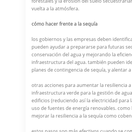
forestales y la erosión del suelo secuestrarí
vuelta a la atmósfera.
cómo hacer frente a la sequía
los gobiernos y las empresas deben identificar
pueden ayudar a prepararse para futuras seq
conservación del agua y mejorando la eficienci
infraestructura del agua. también pueden iden
planes de contingencia de sequía, y alentar a l
otras acciones para aumentar la resiliencia a
infraestructura verde para la gestión de aguas
edificios (reduciendo así la electricidad para
uso de fuentes de energía renovables. como l
mejorar la resiliencia a la sequía como cobene
estos pasos son más efectivos cuando se co