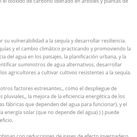
an el dióxido de carbono liberado en árboles y plantas de
 su vulnerabilidad a la sequía y desarrollar resiliencia.
uías y el cambio climático practicando y promoviendo la
a del agua en los paisajes, la planificación urbana, y la
tificar suministros de agua alternativos, desarrollar
os agricultores a cultivar cultivos resistentes a la sequía.
 otros factores estresantes,, como el despliegue de
 pluviales,, la mejora de la eficiencia energética de los
 las fábricas que dependen del agua para funcionar), y el
a energía solar (que no depende del agua) ) ) puede
ficio.
mbinan con reducciones de gases de efecto invernadero