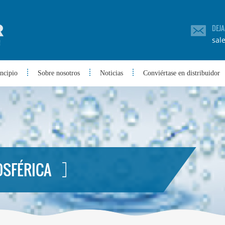
DEJ
sal
incipio
Sobre nosotros
Noticias
Conviértase en distribuidor
OSFÉRICA