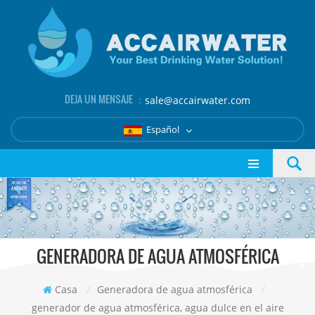
DEJA UN MENSAJE ：
sale@accairwater.com
Español
GENERADORA DE AGUA ATMOSFÉRICA
Casa
/
Generadora de agua atmosférica
/
generador de agua atmosférica, agua dulce en el aire