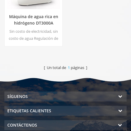
Máquina de agua rica en
hidrógeno DT3000A
Sin costo de electricidad, sin
costo de agua Regulación de
presión, sin riesgo de fugas
Ahorro de energía y
protección del medio
ambiente. Esterilización en
[ Un total de
1
páginas ]
tiempo real, tecnología
Energize Sin contaminación
secundaria, sin olor peculiar
SÍGUENOS
ETIQUETAS CALIENTES
CONTÁCTENOS