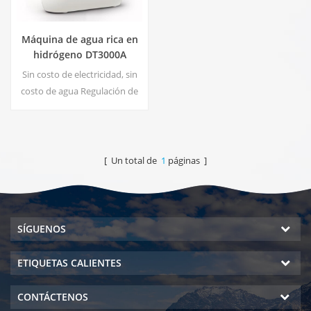
Máquina de agua rica en
hidrógeno DT3000A
Sin costo de electricidad, sin
costo de agua Regulación de
presión, sin riesgo de fugas
Ahorro de energía y
protección del medio
ambiente. Esterilización en
[ Un total de
1
páginas ]
tiempo real, tecnología
Energize Sin contaminación
secundaria, sin olor peculiar
SÍGUENOS
ETIQUETAS CALIENTES
CONTÁCTENOS