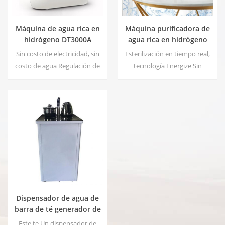
Máquina de agua rica en
Máquina purificadora de
hidrógeno DT3000A
agua rica en hidrógeno
DT6000A
Sin costo de electricidad, sin
Esterilización en tiempo real,
costo de agua Regulación de
tecnología Energize Sin
presión, sin riesgo de fugas
contaminación secundaria, sin
Ahorro de energía y
olor peculiar Ahorro de
protección del medio
energía y protección del
ambiente. Esterilización en
medio ambiente. Regulación
tiempo real, tecnología
de presión, sin riesgo de fugas
Energize Sin contaminación
Sin costo de electricidad, sin
secundaria, sin olor peculiar
costo de agua
Dispensador de agua de
barra de té generador de
agua atmosférica HC-
Este te Un dispensador de