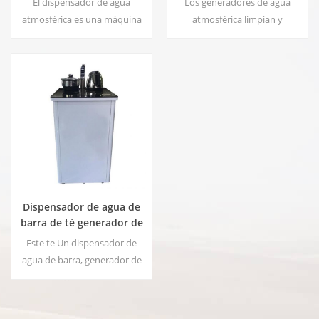
El dispensador de agua
Los generadores de agua
atmosférica es una máquina
atmosférica limpian y
de suministro de agua de alta
deshumidifican su entorno
tecnología que proporciona
circundante mientras hacen
agua potable de la más alta
que el agua más pura de la
calidad al extraer agua de la
tierra se use g un proceso
humedad del aire.
patentado de filtración
múltiple.
Dispensador de agua de
barra de té generador de
agua atmosférica HC-
Este te Un dispensador de
30LH
agua de barra, generador de
agua atmosférico de alta
calidad con función para
producir agua del aire, sistema