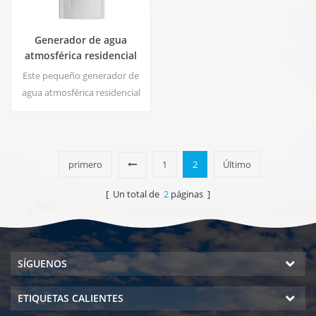
Generador de agua
atmosférica residencial
HE-88C
Este pequeño generador de
agua atmosférica residencial
blanco también se utiliza para
oficinas. Salida de agua pura
fría. pantalla LCD. Capacidad
de almacenamiento: 16 L
primero
1
2
Último
[ Un total de
2
páginas ]
SÍGUENOS
ETIQUETAS CALIENTES