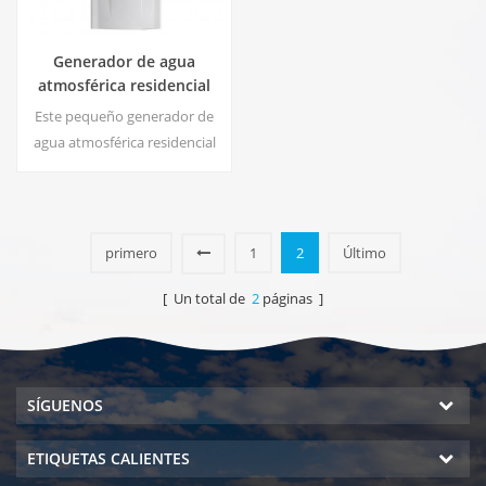
Generador de agua
atmosférica residencial
HE-88C
Este pequeño generador de
agua atmosférica residencial
blanco también se utiliza para
oficinas. Salida de agua pura
fría. pantalla LCD. Capacidad
de almacenamiento: 16 L
primero
1
2
Último
[ Un total de
2
páginas ]
SÍGUENOS
ETIQUETAS CALIENTES