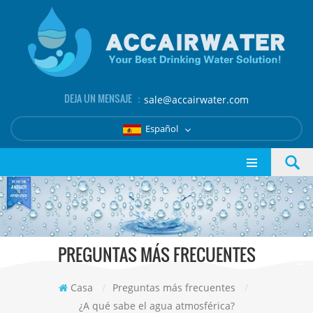
DEJA UN MENSAJE ：
sale@accairwater.com
Español
PREGUNTAS MÁS FRECUENTES
Casa
/
Preguntas más frecuentes
/
¿A qué sabe el agua atmosférica?