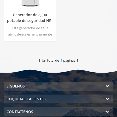
Generador de agua
potable de seguridad HR-
90HK
Este generador de agua
atmosférica es ampliamente
utilizado para el hogar, la
oficina. Caliente & amp; salida
de agua pura fría. 30 litros /
día generados a 30 ℃ & amp;
[ Un total de
1
páginas ]
80% HR.
SÍGUENOS
ETIQUETAS CALIENTES
CONTÁCTENOS