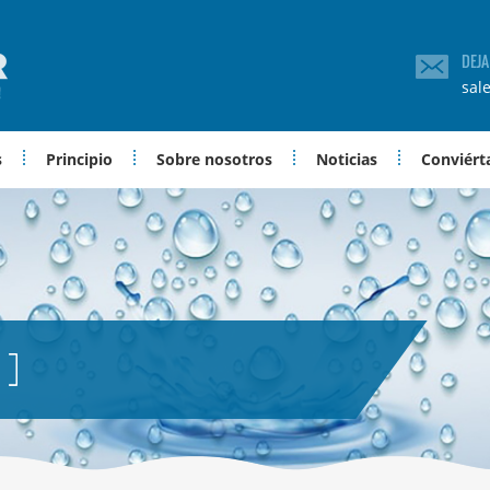
DEJ
sal
s
Principio
Sobre nosotros
Noticias
Conviérta