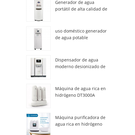
Generador de agua
portátil de alta calidad de
air HR-77M
uso doméstico generador
de agua potable
atmosférica hr-88c
Dispensador de agua
moderno desionizado de
atmósfera fresca ZL9510W
Máquina de agua rica en
hidrógeno DT3000A
Máquina purificadora de
agua rica en hidrógeno
DT6000A