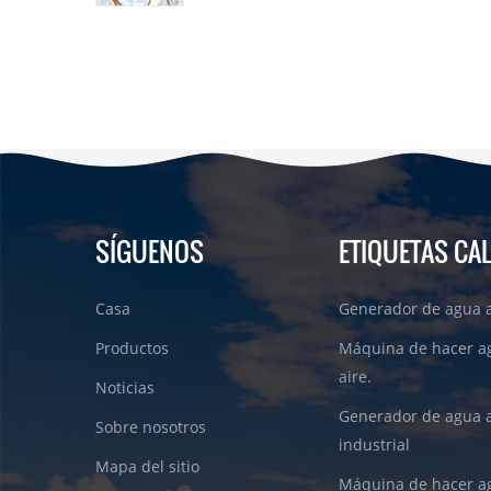
SÍGUENOS
ETIQUETAS CA
Casa
Generador de agua a
Productos
Máquina de hacer a
aire.
Noticias
Generador de agua 
Sobre nosotros
industrial
Mapa del sitio
Máquina de hacer ag