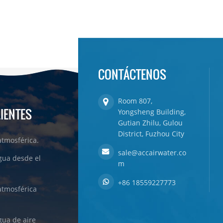
CONTÁCTENOS
Room 807,
LIENTES
Yongsheng Building,
Gutian Zhilu, Gulou
District, Fuzhou City
tmosférica.
sale@accairwater.co
gua desde el
m
+86 18559227773
atmosférica
ua de aire