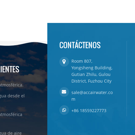
CONTÁCTENOS
Room 807,
LIENTES
Yongsheng Building,
Gutian Zhilu, Gulou
District, Fuzhou City
tmosférica.
sale@accairwater.co
gua desde el
m
+86 18559227773
atmosférica
ua de aire