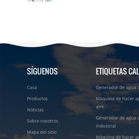
SÍGUENOS
ETIQUETAS CA
Casa
Generador de agua a
Productos
Máquina de hacer a
aire.
Noticias
Generador de agua 
Sobre nosotros
industrial
Mapa del sitio
Máquina de hacer ag