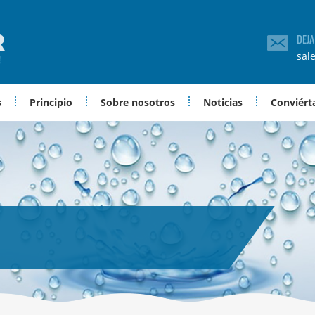
DEJ
sal
s
Principio
Sobre nosotros
Noticias
Conviérta