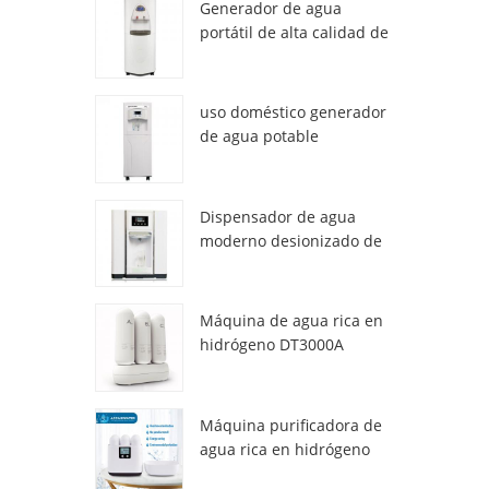
Generador de agua
portátil de alta calidad de
air HR-77M
uso doméstico generador
de agua potable
atmosférica hr-88c
Dispensador de agua
moderno desionizado de
atmósfera fresca ZL9510W
Máquina de agua rica en
hidrógeno DT3000A
Máquina purificadora de
agua rica en hidrógeno
DT6000A