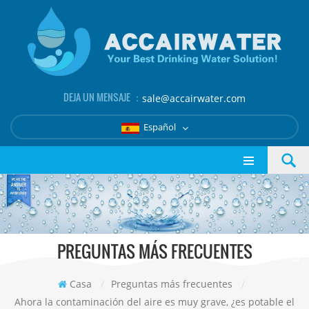
DEJA UN MENSAJE ：
sale@accairwater.com
Español
PREGUNTAS MÁS FRECUENTES
Casa
/
Preguntas más frecuentes
/
Ahora la contaminación del aire es muy grave, ¿es potable el