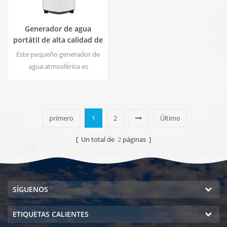
Generador de agua
portátil de alta calidad de
air HR-77M
Este pequeño generador de
agua atmosférica es
ampliamente utilizado para el
hogar, la oficina. Le brinda
seguridad y agua potable
pura. Salida de agua pura
primero
1
2
Último
caliente y fría. Pantalla LCD.
[ Un total de
2
páginas ]
SÍGUENOS
ETIQUETAS CALIENTES