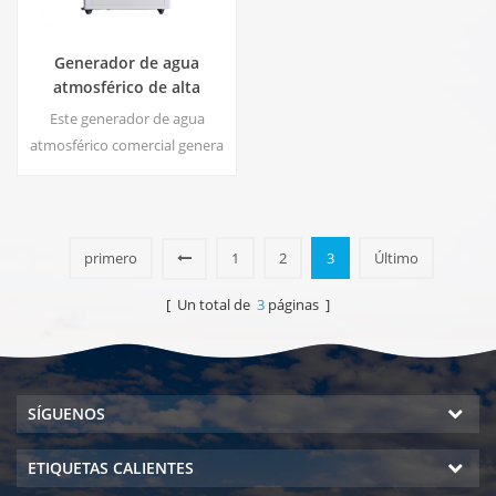
Generador de agua
atmosférico de alta
eficiencia |
Este generador de agua
Inicio/Dispositivo
atmosférico comercial genera
comercial ecológico | EA-
agua blanda de alta pureza a
60E
partir del aire. Ideal para
beber incluso sin cloro.
primero
1
2
3
Último
[ Un total de
3
páginas ]
SÍGUENOS
ETIQUETAS CALIENTES