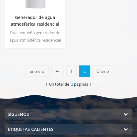
Generador de agua
atmosférica residencial
HE-88C
Este pequeño generador de
agua atmosférica residencial
blanco también se utiliza para
oficinas. Salida de agua pura
fría. pantalla LCD. Capacidad
de almacenamiento: 16 L
primero
1
2
Último
[ Un total de
2
páginas ]
SÍGUENOS
ETIQUETAS CALIENTES