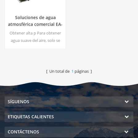
Soluciones de agua
atmosférica comercial EA-
1000.
Obtener alta p Para obtener
agua suave del aire, solo se
necesita un enchufe para
enchufar el generador. ¡El
generador de agua
atmosférico industrial le
[ Un total de
1
páginas ]
brinda agua potable rica y
segura!
SÍGUENOS
ETIQUETAS CALIENTES
CONTÁCTENOS